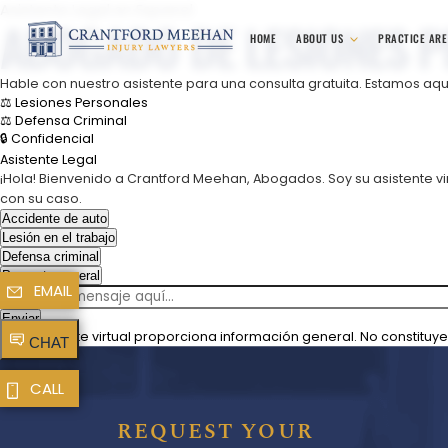
Asistente Legal en Espanol
ABOGADO DE LESIONES 
HOME
ABOUT US
PRACTICE AR
Hable con nuestro asistente para una consulta gratuita. Estamos aqu
⚖ Lesiones Personales
⚖ Defensa Criminal
🔒 Confidencial
Asistente Legal
¡Hola! Bienvenido a Crantford Meehan, Abogados. Soy su asistente vi
con su caso.
Accidente de auto
Lesión en el trabajo
Defensa criminal
Pregunta general
EMAIL
Enviar
Este asistente virtual proporciona información general. No constitu
CHAT
CALL
REQUEST YOUR