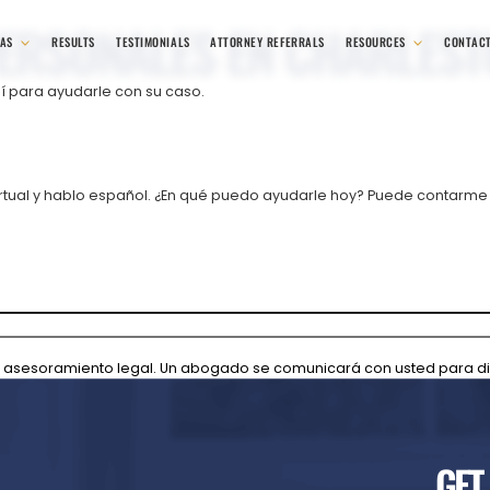
PERSONALES EN CHARLES
EAS
RESULTS
TESTIMONIALS
ATTORNEY REFERRALS
RESOURCES
CONTAC
í para ayudarle con su caso.
rtual y hablo español. ¿En qué puedo ayudarle hoy? Puede contarme s
ye asesoramiento legal. Un abogado se comunicará con usted para dis
GET