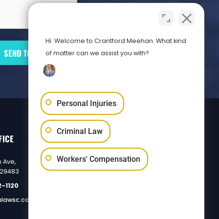
Hi. Welcome to Crantford Meehan. What kind
of matter can we assist you with?
Personal Injuries
Criminal Law
FICE
FLORENCE OFFICE
Workers' Compensation
 Ave,
4001 E Palmetto St #1304,
 29483
Florence, SC 29506
2-1120
PHONE:
(843) 832-1120
lawsc.com
EMAIL:
info@mcmlawsc.com