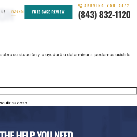
SERVING YOU 24/7
TON
(843) 832-1120
FREE CASE REVIEW
T US
ESPAÑOL
obre su situación y le ayudaré a determinar si podemos asistirle
cutir su caso.
 THE HELP YOU NEED