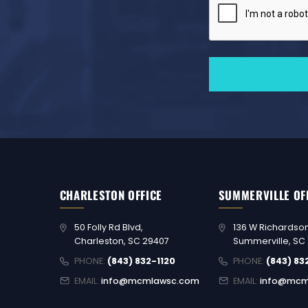
CHARLESTON OFFICE
SUMMERVILLE OF
50 Folly Rd Blvd,
136 W Richardson
Charleston, SC 29407
Summerville, SC
PHONE:
(843) 832-1120
PHONE:
(843) 83
EMAIL:
info@mcmlawsc.com
EMAIL:
info@mcm