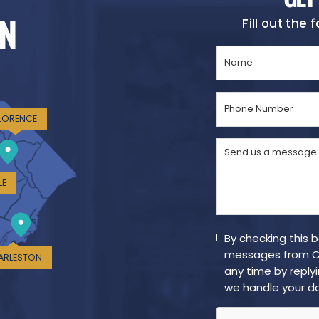
N
Fill out the
Name
(Required)
Phone
Number
LORENCE
(Required)
Send
us
a
LE
message
(Required)
By checking this 
messages from Cr
ARLESTON
any time by reply
we handle your da