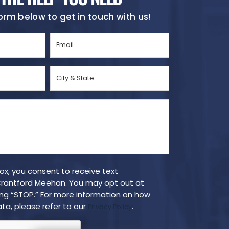
 form below to get in touch with us!
Email
(Required)
City
&
State
(Required)
box, you consent to receive text
antford Meehan. You may opt out at
ing “STOP.” For more information on how
ta, please refer to our
.
Privacy Policy